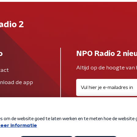
adio 2
o
NPO Radio 2 nie
Altijd op de hoogte van 
act
nload de app