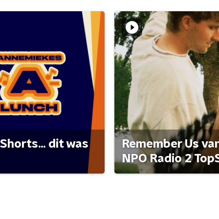
Shorts... dit was
Remember Us van 
NPO Radio 2 Top