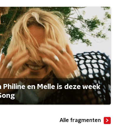
Philine en Melle is deze week
Song
Alle fragmenten