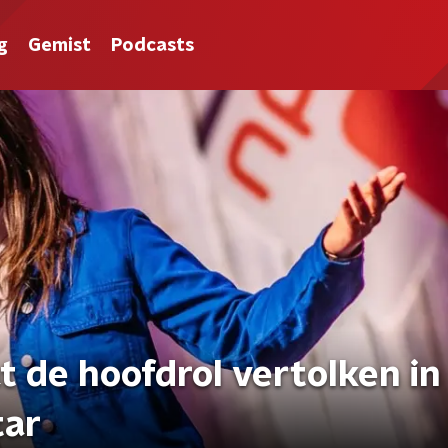
g
Gemist
Podcasts
 de hoofdrol vertolken in
tar