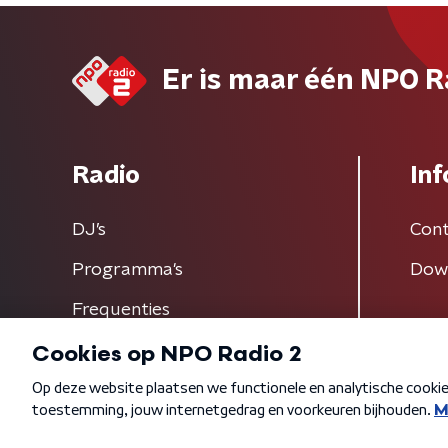
Er is maar één NPO R
Radio
Inf
DJ’s
Cont
Programma's
Dow
Frequenties
Algemene voorwaarden
Privacybeleid