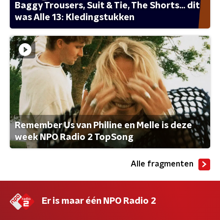
Baggy Trousers, Suit & Tie, The Shorts... dit
was Alle 13: Kledingstukken
Remember Us van Philine en Melle is deze
week NPO Radio 2 TopSong
Alle fragmenten
Er is maar één NPO Radio 2