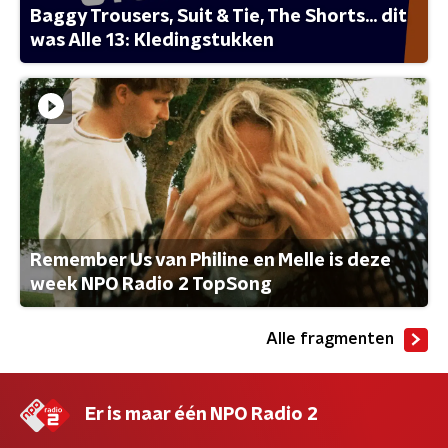
Baggy Trousers, Suit & Tie, The Shorts... dit
was Alle 13: Kledingstukken
Remember Us van Philine en Melle is deze
week NPO Radio 2 TopSong
Alle fragmenten
Er is maar één NPO Radio 2