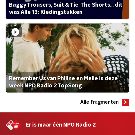
Baggy Trousers, Suit & Tie, The Shorts... dit
was Alle 13: Kledingstukken
Remember Us van Philine en Melle is deze
week NPO Radio 2 TopSong
Alle fragmenten
Er is maar één NPO Radio 2