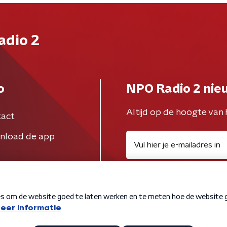
adio 2
o
NPO Radio 2 nie
Altijd op de hoogte van 
act
nload de app