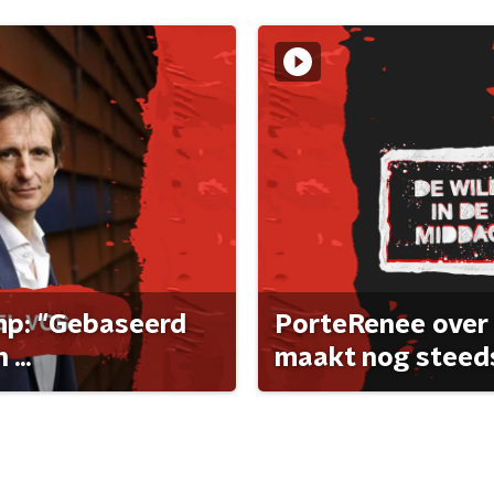
ump: "Gebaseerd
PorteRenee over 
...
maakt nog steeds