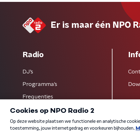
Er is maar één NPO R
Radio
Inf
DJ’s
Cont
Programma's
Dow
Frequenties
Algemene voorwaarden
Privacybeleid