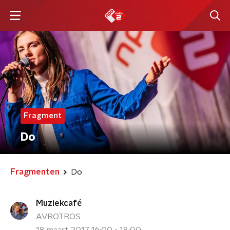
Fragment
Do
Fragmenten
Do
Muziekcafé
AVROTROS