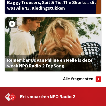
Baggy Trousers, Suit & Tie, The Shorts... dit
was Alle 13: Kledingstukken
Remember Us van Philine en Melle is deze
week NPO Radio 2 TopSong
Alle fragmenten
Er is maar één NPO Radio 2