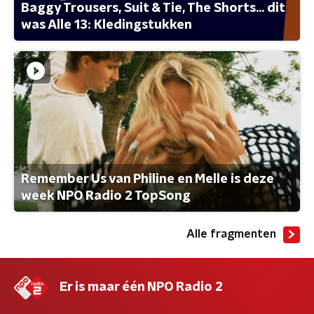
Baggy Trousers, Suit & Tie, The Shorts... dit
was Alle 13: Kledingstukken
Remember Us van Philine en Melle is deze
week NPO Radio 2 TopSong
Alle fragmenten
Er is maar één NPO Radio 2