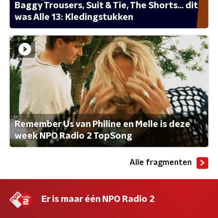
Baggy Trousers, Suit & Tie, The Shorts... dit
was Alle 13: Kledingstukken
Remember Us van Philine en Melle is deze
week NPO Radio 2 TopSong
Alle fragmenten
Er is maar één NPO Radio 2