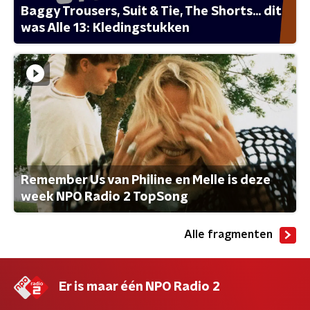
Baggy Trousers, Suit & Tie, The Shorts... dit
was Alle 13: Kledingstukken
Remember Us van Philine en Melle is deze
week NPO Radio 2 TopSong
Alle fragmenten
Er is maar één NPO Radio 2