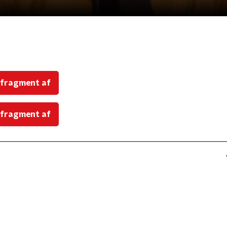
 fragment af
 fragment af