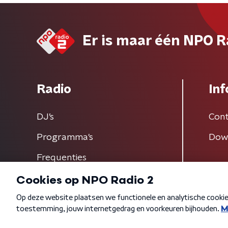
Er is maar één NPO R
Radio
Inf
DJ’s
Cont
Programma's
Dow
Frequenties
Algemene voorwaarden
Privacybeleid