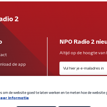
adio 2
o
NPO Radio 2 nie
Altijd op de hoogte van 
act
nload de app