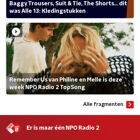
Baggy Trousers, Suit & Tie, The Shorts... dit
was Alle 13: Kledingstukken
Remember Us van Philine en Melle is deze
week NPO Radio 2 TopSong
Alle fragmenten
Er is maar één NPO Radio 2