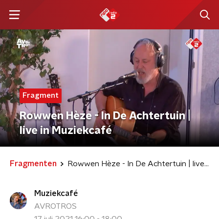
Fragment
Rowwen Hèze - In De Achtertuin |
live in Muziekcafé
Fragmenten
Rowwen Hèze - In De Achtertuin | live in Muziekcafé
Muziekcafé
AVROTROS