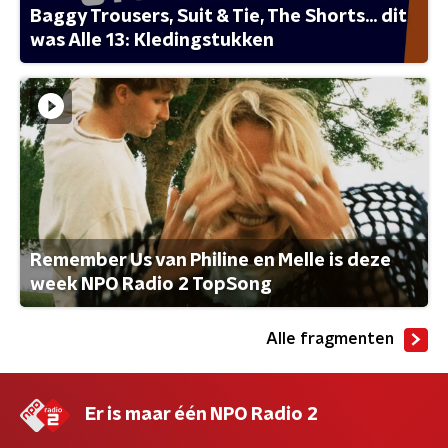
Baggy Trousers, Suit & Tie, The Shorts... dit
was Alle 13: Kledingstukken
Remember Us van Philine en Melle is deze
week NPO Radio 2 TopSong
Alle fragmenten
Er is maar één NPO Radio 2