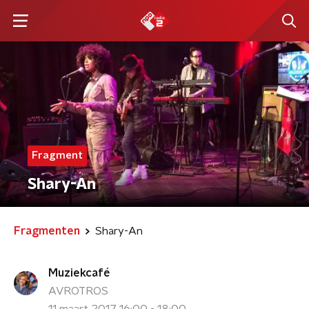
Fragment
Shary-An
Fragmenten
Shary-An
Muziekcafé
AVROTROS