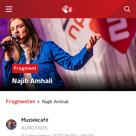
Fragment
Najib Amhali
Fragmenten
Najib Amhali
Muziekcafé
AVROTROS