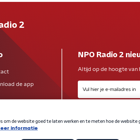
adio 2
o
NPO Radio 2 nie
Altijd op de hoogte van 
act
nload de app