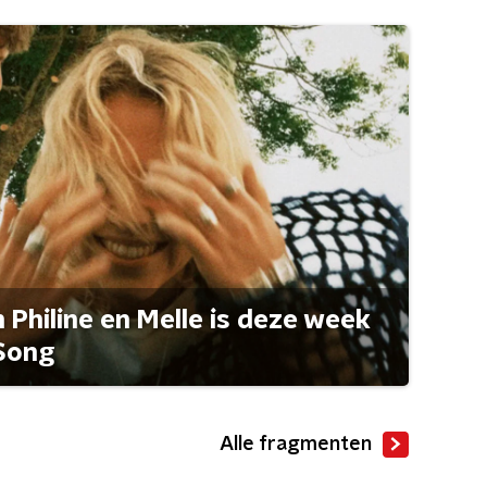
Philine en Melle is deze week
Song
Alle fragmenten