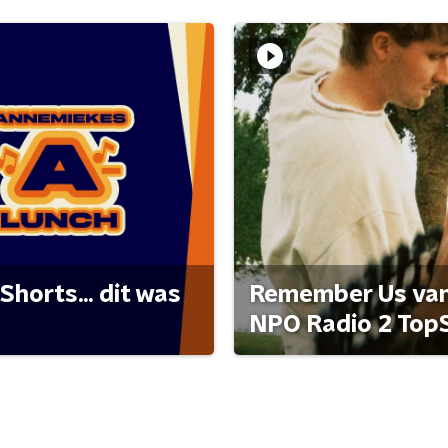
Shorts... dit was
Remember Us van 
NPO Radio 2 Top