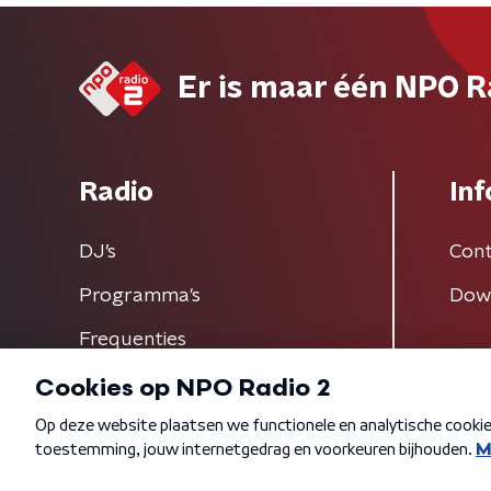
Er is maar één NPO R
Radio
Inf
DJ’s
Cont
Programma's
Dow
Frequenties
Algemene voorwaarden
Privacybeleid