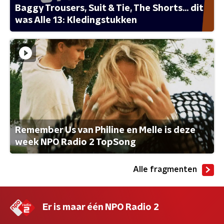
Baggy Trousers, Suit & Tie, The Shorts... dit
was Alle 13: Kledingstukken
Remember Us van Philine en Melle is deze
week NPO Radio 2 TopSong
Alle fragmenten
Er is maar één NPO Radio 2