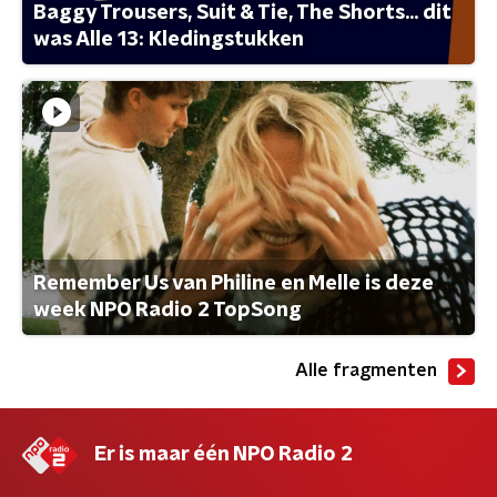
Baggy Trousers, Suit & Tie, The Shorts... dit
was Alle 13: Kledingstukken
Remember Us van Philine en Melle is deze
week NPO Radio 2 TopSong
Alle fragmenten
Er is maar één NPO Radio 2