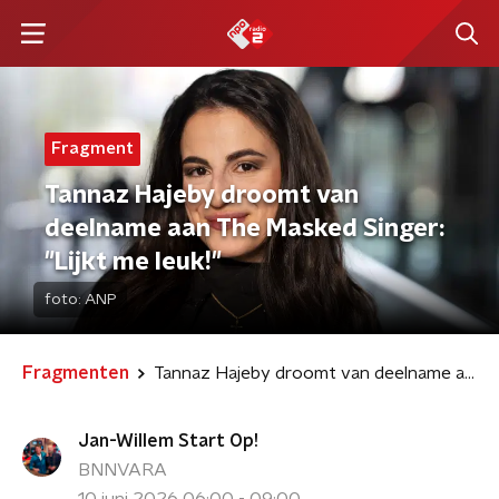
Fragment
Tannaz Hajeby droomt van
deelname aan The Masked Singer:
"Lijkt me leuk!"
foto:
ANP
Fragmenten
Tannaz Hajeby droomt van deelname aan The Masked Singer: "Lijkt me leuk!"
Jan-Willem Start Op!
BNNVARA