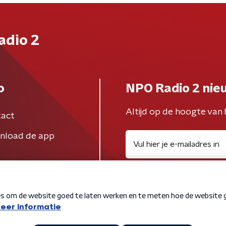
adio 2
o
NPO Radio 2 nie
Altijd op de hoogte van 
act
nload de app