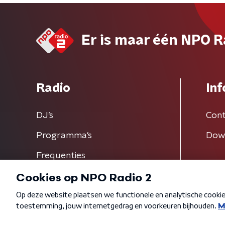
Er is maar één NPO R
Radio
Inf
DJ’s
Cont
Programma's
Dow
Frequenties
Algemene voorwaarden
Privacybeleid