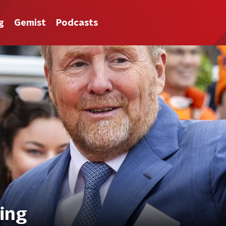
g
Gemist
Podcasts
ning