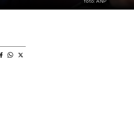
foto:
ANP