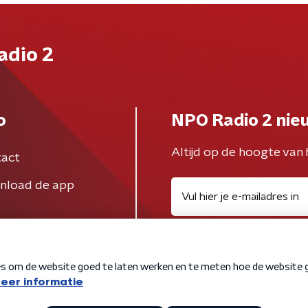
adio 2
o
NPO Radio 2 nie
Altijd op de hoogte van 
act
nload de app