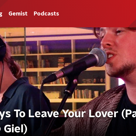
g
Gemist
Podcasts
ys To Leave Your Lover (P
 Giel)