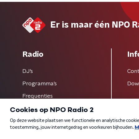
Er is maar één NPO R
Radio
Inf
DJ’s
Cont
Programma's
Dow
Frequenties
Algemene voorwaarden
Privacybeleid