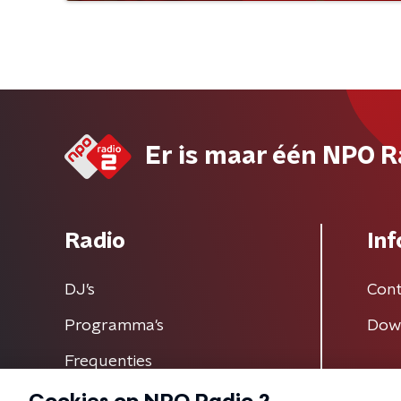
Er is maar één NPO R
Radio
Inf
DJ’s
Cont
Programma's
Dow
Frequenties