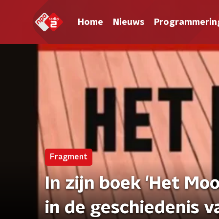
Home
Nieuws
Programmerin
Fragment
In zijn boek 'Het Mo
in de geschiedenis 