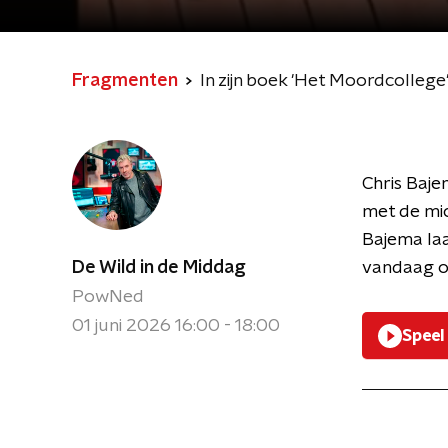
Fragmenten
In zijn boek 'Het Moordcollege
Chris Baje
met de mic
Bajema laa
De Wild in de Middag
vandaag o
PowNed
01 juni 2026 16:00 - 18:00
Speel