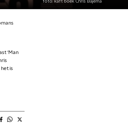
foto:
kaft boek Chris Bajema
romans
ast ‘Man
ris
het is