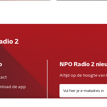
adio 2
o
NPO Radio 2 nie
Altijd op de hoogte van 
act
nload de app