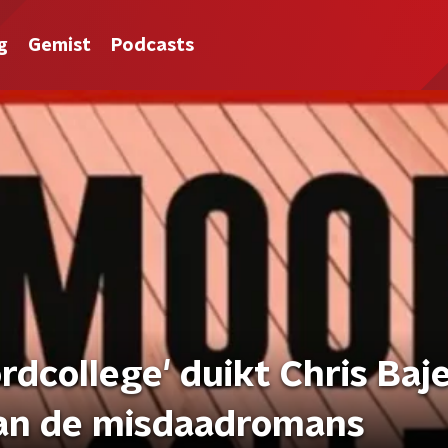
g
Gemist
Podcasts
ordcollege' duikt Chris Ba
van de misdaadromans