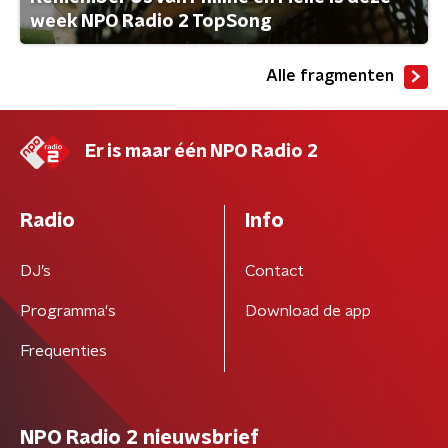
week NPO Radio 2 TopSong
Alle fragmenten
Er is maar één NPO Radio 2
Radio
Info
DJ’s
Contact
Programma's
Download de app
Frequenties
NPO Radio 2 nieuwsbrief