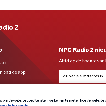
adio 2
o
NPO Radio 2 nie
Altijd op de hoogte van 
act
nload de app