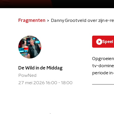
Fragmenten
Danny Grootveld over zijn e-re
Speel
Opgroeien 
tv-dominee
De Wild in de Middag
periode i
PowNed
27 mei 2026 16:00 - 18:00