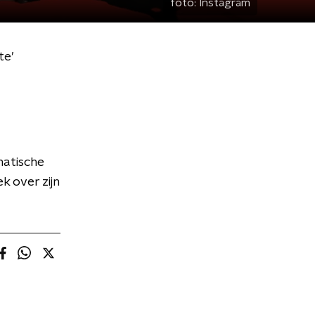
foto:
Instagram
te’
matische
k over zijn