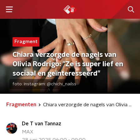
Fragment
Chiara verzorgde de nagels van
Olivia Rodrigo: "Ze is super lief en
sociaal en geïnteresseerd"
foto:
Instagram: @chichi_nailss
Fragmenten
Chiara verzorgde de nagels van Olivia Rodrigo: "Ze is super lief en sociaal en geïnteresseerd"
De T van Tannaz
MAX