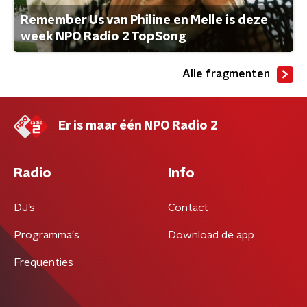
Remember Us van Philine en Melle is deze
week NPO Radio 2 TopSong
Alle fragmenten
Er is maar één NPO Radio 2
Radio
Info
DJ’s
Contact
Programma's
Download de app
Frequenties