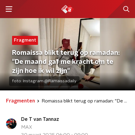
Fragment
Romaissa blikt terug op ramadan:
"De maand gaf me kracht om te
zijn hoe ik wil zijn"
foto:
Instagram @Ramaissadaily
Fragmenten
Romaissa blikt terug op ramadan: "De maand gaf me kracht om te zijn hoe ik wil zijn"
De T van Tannaz
MAX