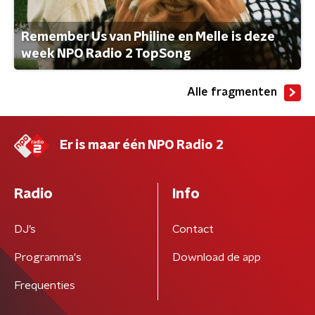
Remember Us van Philine en Melle is deze
week NPO Radio 2 TopSong
Alle fragmenten
Er is maar één NPO Radio 2
Radio
Info
DJ’s
Contact
Programma's
Download de app
Frequenties