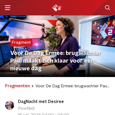
Fragment
Voor De Dag Ermee: brugwachter
Paul maakt zich klaar voor een
nieuwe dag
Fragmenten
Voor De Dag Ermee: brugwachter Paul maakt zich klaar voor een nieuwe dag
DagNacht met Desiree
PowNed