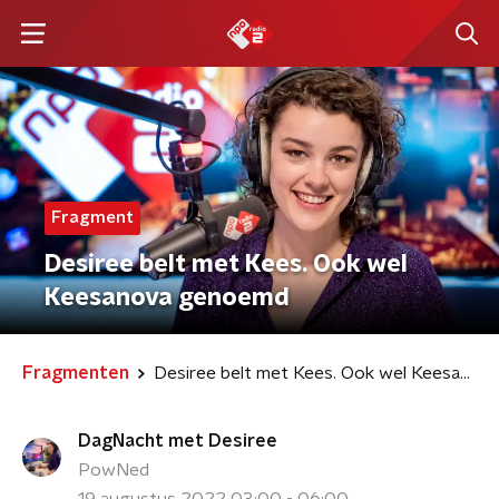
Fragment
Desiree belt met Kees. Ook wel
Keesanova genoemd
Fragmenten
Desiree belt met Kees. Ook wel Keesanova genoemd
DagNacht met Desiree
PowNed