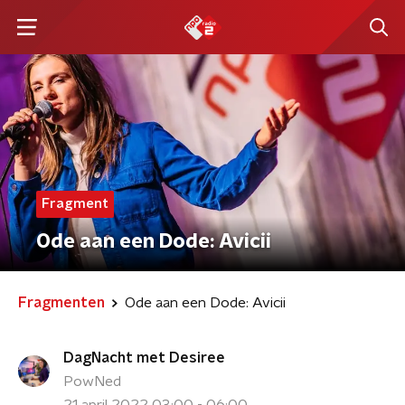
Fragment
Ode aan een Dode: Avicii
Fragmenten
Ode aan een Dode: Avicii
DagNacht met Desiree
PowNed