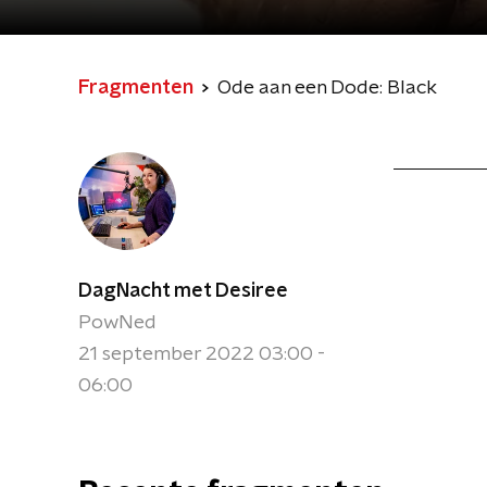
Fragmenten
Ode aan een Dode: Black
DagNacht met Desiree
PowNed
21 september 2022 03:00 -
06:00