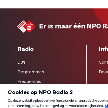
Er is maar één NPO R
Radio
Inf
DJ’s
Cont
Programma's
Dow
Frequenties