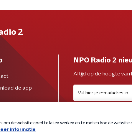
adio 2
o
NPO Radio 2 nie
Altijd op de hoogte van 
act
nload de app