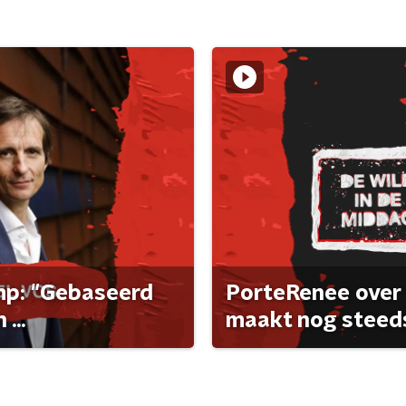
ump: "Gebaseerd
PorteRenee over 
...
maakt nog steeds