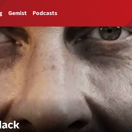
g
Gemist
Podcasts
lack