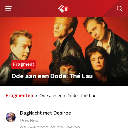
Fragment
Ode aan een Dode: Thé Lau
Fragmenten
Ode aan een Dode: Thé Lau
DagNacht met Desiree
PowNed