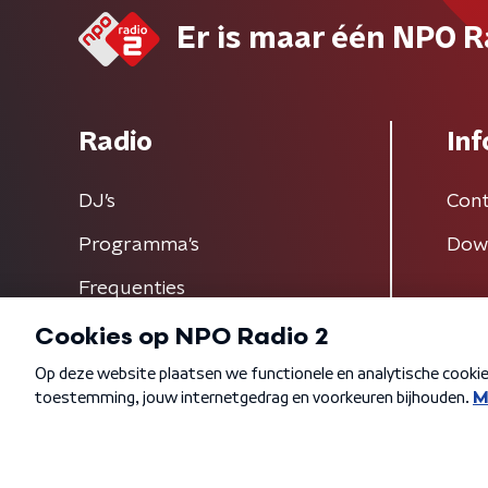
Er is maar één NPO R
Radio
Inf
DJ’s
Cont
Programma's
Dow
Frequenties
Algemene voorwaarden
Privacybeleid