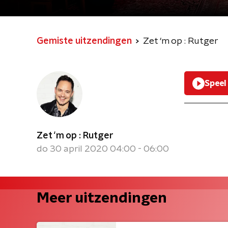
Gemiste uitzendingen
Zet ‘m op : Rutger
Speel
Zet ‘m op : Rutger
do 30 april 2020 04:00 - 06:00
Meer uitzendingen