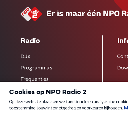
Er is maar één NPO R
Radio
Inf
DJ’s
Cont
Programma's
Dow
Frequenties
Algemene voorwaarden
Privacybeleid