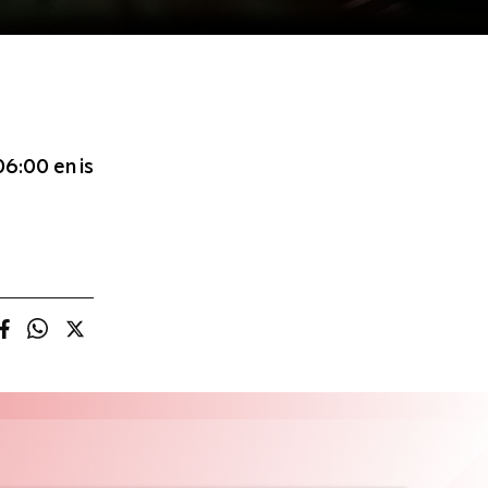
 06:00
en is