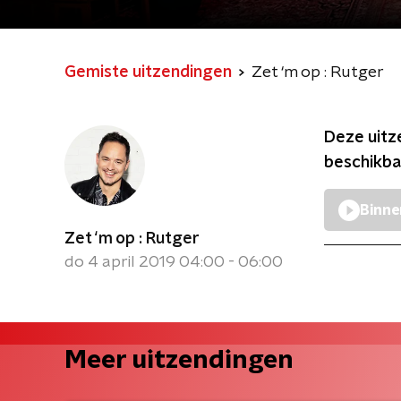
Gemiste uitzendingen
Zet ‘m op : Rutger
Deze uitz
beschikba
Binne
Zet ‘m op : Rutger
do 4 april 2019 04:00 - 06:00
Meer uitzendingen