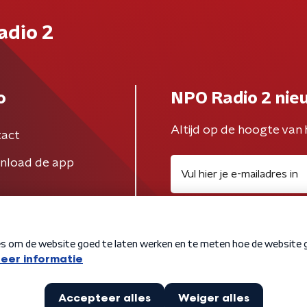
adio 2
o
NPO Radio 2 nie
Altijd op de hoogte van 
act
nload de app