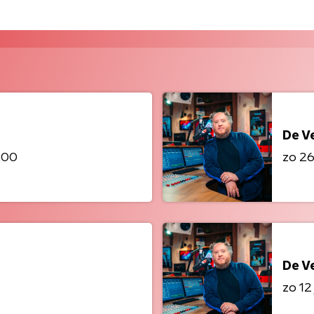
De Ve
9:00
zo 26 
De Ve
zo 12 