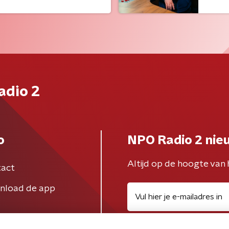
adio 2
o
NPO Radio 2 nie
Altijd op de hoogte van 
act
nload de app