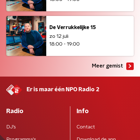
De Verrukkelijke 15
zo 12 juli
18:00 - 19:00
Meer gemist
Er is maar één NPO Radio 2
Radio
Info
DJ’s
Contact
Programma's
Download de app