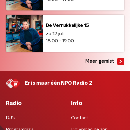
De Verrukkelijke 15
zo 12 juli
18:00 - 19:00
Meer gemist
Er is maar één NPO Radio 2
Radio
Info
DJ’s
Contact
Programma's
Download de app