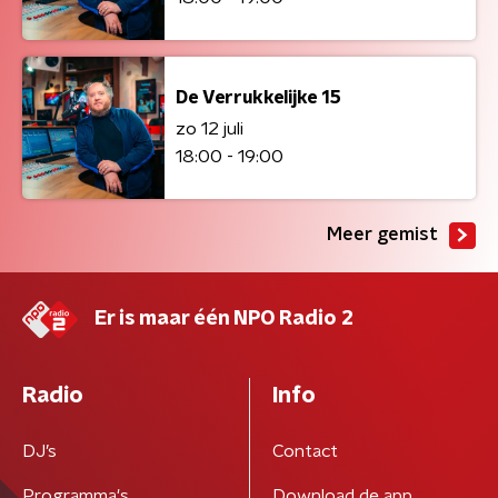
De Verrukkelijke 15
zo 12 juli
18:00 - 19:00
Meer gemist
Er is maar één NPO Radio 2
Radio
Info
DJ’s
Contact
Programma's
Download de app