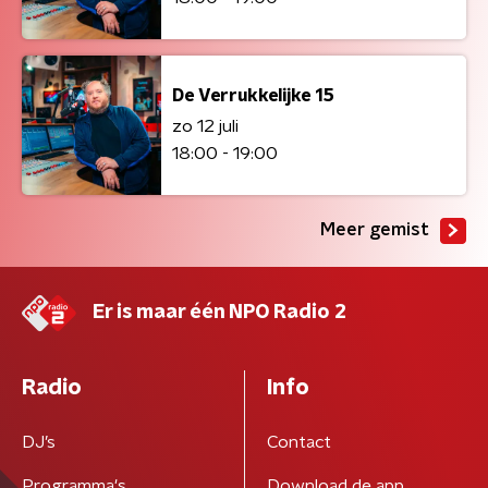
De Verrukkelijke 15
zo 12 juli
18:00 - 19:00
Meer gemist
Er is maar één NPO Radio 2
Radio
Info
DJ’s
Contact
Programma's
Download de app