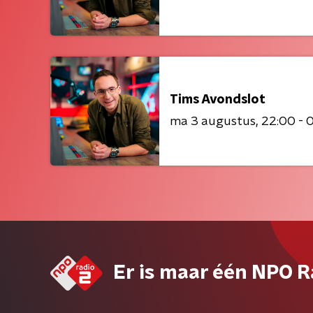
Tims Avondslot
ma 3 augustus
22:00 - 
Er is maar één NPO R