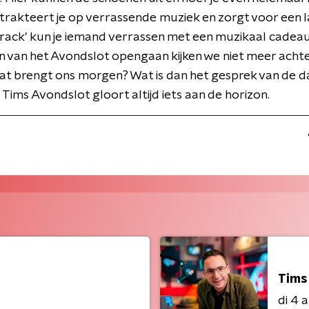
trakteert je op verrassende muziek en zorgt voor een la
rack' kun je iemand verrassen met een muzikaal cadea
n van het Avondslot opengaan kijken we niet meer ach
at brengt ons morgen? Wat is dan het gesprek van de d
 Tims Avondslot gloort altijd iets aan de horizon.
Tims
di 4 