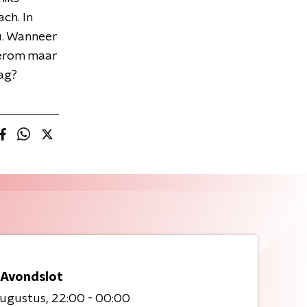
ch. In
u. Wanneer
terom maar
ag?
 Avondslot
augustus
22:00 - 00:00