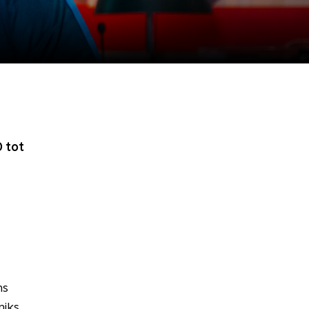
 tot
ms
niks