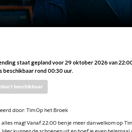
ending staat gepland voor
29 oktober 2026 van 22:00
is beschikbaar rond
00:30
uur.
nkort beschikbaar
eerd door:
Tim Op het Broek
 alles mag! Vanaf 22:00 ben je meer dan welkom op Ti
 Hier kunnen de schoenen uit en hoef je even helemaal 