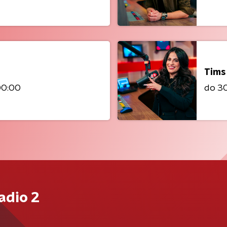
Tims
00:00
do 30 
adio 2