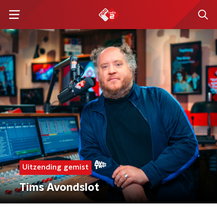
Uitzending gemist
Tims Avondslot