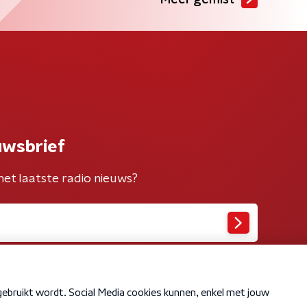
Meer gemist
uwsbrief
het laatste radio nieuws?