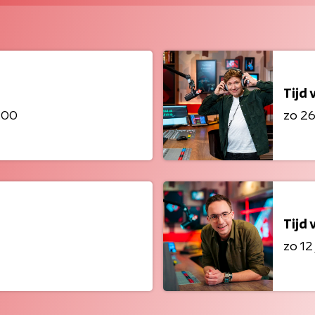
Tijd 
8:00
zo 26 
Tijd 
zo 12 