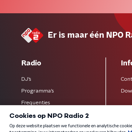
Er is maar één NPO R
Radio
Inf
DJ’s
Cont
Programma's
Dow
Frequenties