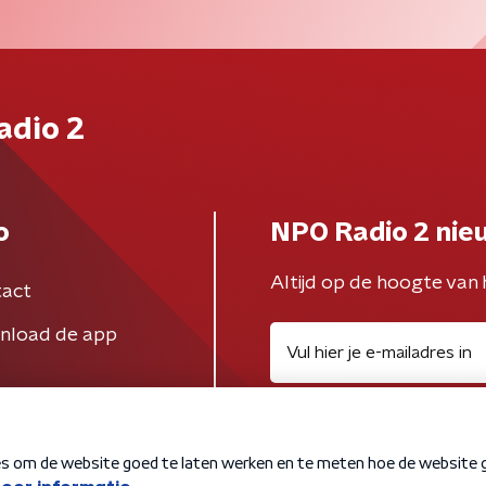
adio 2
o
NPO Radio 2 nie
Altijd op de hoogte van 
act
nload de app