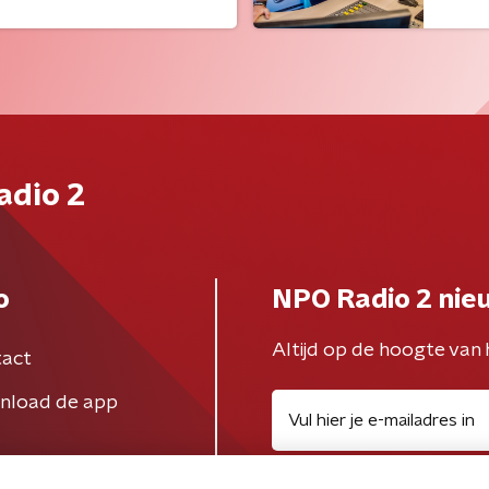
adio 2
o
NPO Radio 2 nie
Altijd op de hoogte van 
act
nload de app