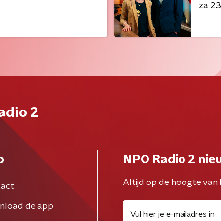
za 23
adio 2
o
NPO Radio 2 nie
Altijd op de hoogte van 
act
nload de app