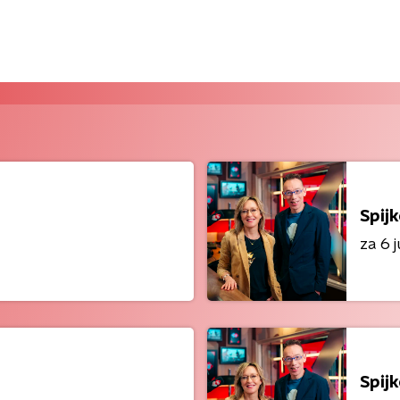
Spij
za 6 j
Spij