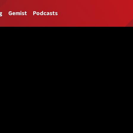
g
Gemist
Podcasts