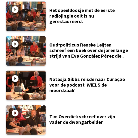
Het speeldoosje met de eerste
radiojingle ooit is nu
gerestaureerd.
Oud-politicus Renske Leijten
schreef een boek over de jarenlange
strijd van Eva González Pérez die
het toeslagenschandaal op de
kaart zette.
Natasja Gibbs reisde naar Curaçao
voor de podcast ‘WIELS de
moordzaak’
Tim Overdiek schreef over zijn
vader de dwangarbeider