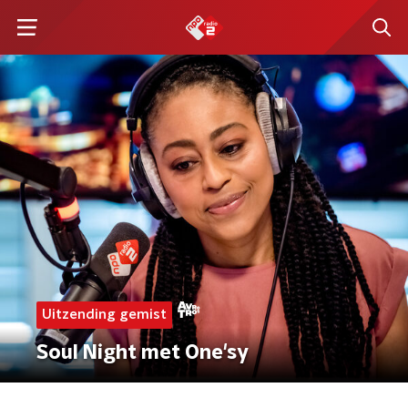
Uitzending gemist
Soul Night met One'sy