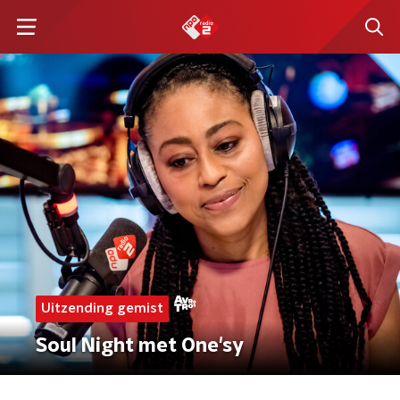
Uitzending gemist
Soul Night met One'sy