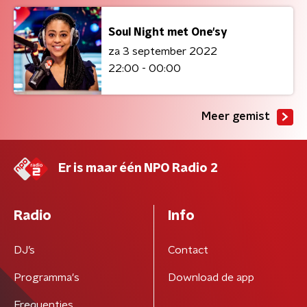
Soul Night met One'sy
za 3 september 2022
22:00 - 00:00
Meer gemist
Er is maar één NPO Radio 2
Radio
Info
DJ’s
Contact
Programma's
Download de app
Frequenties