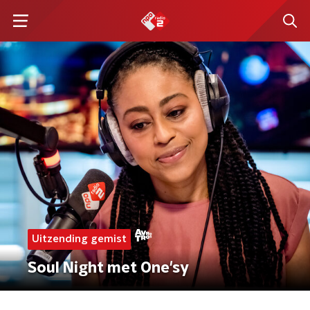
Uitzending gemist
Soul Night met One'sy