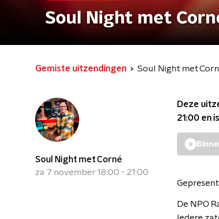
Soul Night met Corn
Gemiste uitzendingen
Soul Night met Cor
Deze uitz
21:00
en i
Binne
Soul Night met Corné
za 7 november 18:00 - 21:00
Gepresent
De NPO Rad
Iedere zat