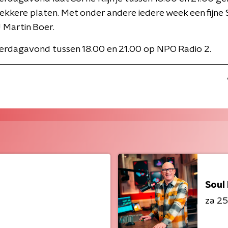
ekkere platen. Met onder andere iedere week een fijne 
 Martin Boer.
terdagavond tussen 18.00 en 21.00 op NPO Radio 2.
Soul
za 25 