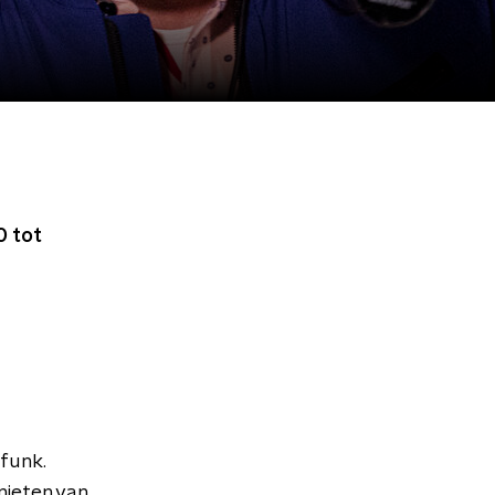
0 tot
 funk.
nieten van