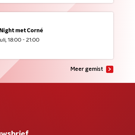
 Night met Corné
uli
18:00 - 21:00
Meer gemist
uwsbrief