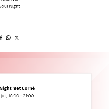
Soul Night
 Night met Corné
juli
18:00 - 21:00