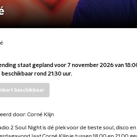
é
né
ending staat gepland voor
7 november 2026 van 18:0
s beschikbaar rond
21:30
uur.
nkort beschikbaar
eerd door:
Corné Klijn
io 2 Soul Night is dé plek voor de beste soul, disco en
erdagavond laat Corné Klijn je tussen 18.00 en 21.00 ge