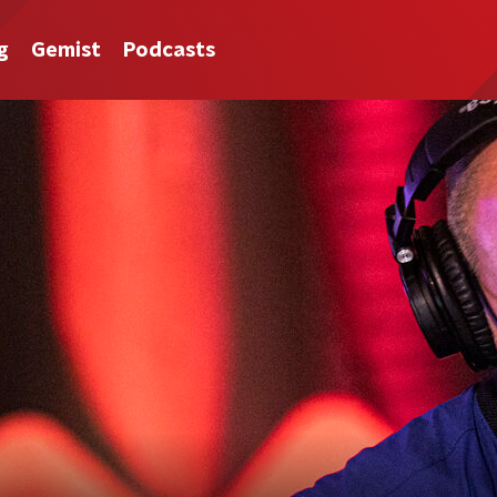
g
Gemist
Podcasts