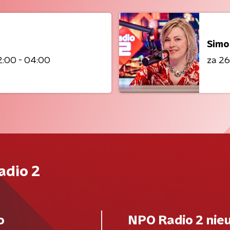
Simo
:00 - 04:00
za 2
adio 2
o
NPO Radio 2 nie