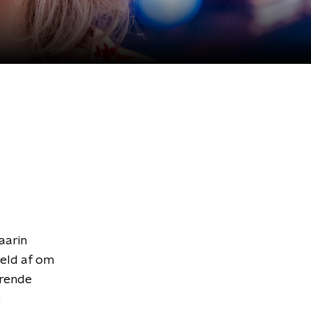
aarin
reld af om
erende
e