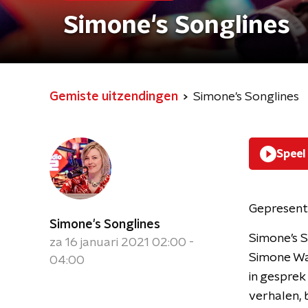
Simone's Songlines
Gemiste uitzendingen
Simone's Songlines
Speel
Gepresent
Simone's Songlines
Simone’s S
za 16 januari 2021 02:00 -
Simone Wal
04:00
in gesprek
verhalen, 